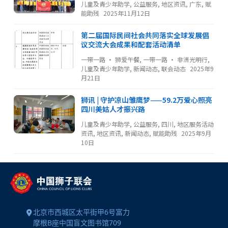
儿童及青少年助学
,
公益服务
,
地区资讯
,
广东
,
赋
能助残
2025年11月12日
第二届国际民间社会共同落实全球发展倡
议交流大会成果和配套活动清单
一带一路 · 狮爱午餐
,
一带一路 · 非洲光明行
,
儿童及青少年助学
,
新闻动态
,
联会动态
2025年9
月21日
狮讯 | 守护凉山雏鹰梦——59.2万爱心照亮
四川美姑人才振兴路
儿童及青少年助学
,
公益服务
,
四川
,
地区服务活动
资讯
,
地区资讯
,
新闻动态
,
赋能助残
2025年9月
10日
北京市西城区太平街甲6号富力
摩根B座中国盲文图书馆709