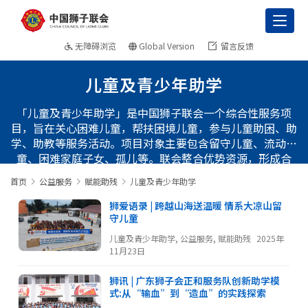
Toggl
无障碍浏览
Global Version
留言反馈
儿童及青少年助学
「儿童及青少年助学」是中国狮子联会一个综合性服务项
目，旨在关心困难儿童，帮扶困境儿童，参与儿童助困、助
学、助教等服务活动。项目对象主要包含留守儿童、流动儿
童、困难家庭子女、孤儿等。联会整合优势资源，形成合
力，通过捐赠助学款、捐建学校、图书馆，捐赠教学用品、
首页
公益服务
赋能助残
儿童及青少年助学
生活用品等形式多样的服务活动，解决困境儿童的生活失
助、学业失教、情感失缺等问题。通过关注乡村基础教育，
狮爱语录 | 跨越山海送温暖 情系大凉山留
为偏远地区的孩子和学校提供人文关怀与专业支持，让他们
守儿童
的未来拥有更多的可能性。
儿童及青少年助学
,
公益服务
,
赋能助残
2025年
11月23日
狮讯 | 广东狮子会正和服务队创新助学模
式:从“输血”到“造血”的实践探索