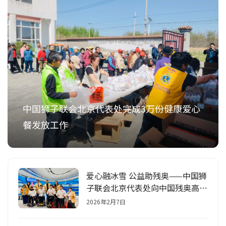
中国狮子联会北京代表处完成3万份健康爱心
餐发放工作
爱心融冰雪 公益助残奥——中国狮
子联会北京代表处向中国残奥高山
滑雪队捐赠训练保障经费
2026年2月7日