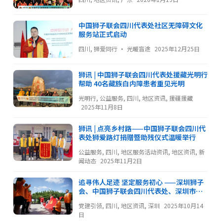
中国狮子联会四川代表处社区无障碍文化
服务站正式启动
四川
,
狮爱同行 · 光暖盲途
2025年12月25日
狮讯 | 中国狮子联会四川代表处援藏光明行
帮助 40名藏族白内障患者重见光明
光明行
,
公益服务
,
四川
,
地区资讯
,
援疆援藏
2025年11月8日
狮讯 | 点亮乡村路——中国狮子联会四川代
表处狮爱路灯捐赠暨助残仪式温暖举行
公益服务
,
四川
,
地区服务活动资讯
,
地区资讯
,
新
闻动态
2025年11月2日
追寻伟人足迹 坚定服务初心 ——深圳狮子
会、中国狮子联会四川代表处、深圳市华
狮公益基金会开展联合党建主题活动
党建引领
,
四川
,
地区资讯
,
深圳
2025年10月14
日