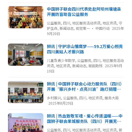
中国狮子联会四川代表处赴阿坝州壤塘县
开展防盲助盲公益服务
公益服务
,
四川
,
地区服务活动资讯
,
地区资讯
,
守
护生命
,
新闻动态
,
视觉第一 · 中国行动
2025年
9月20日
狮讯 | 守护凉山雏鹰梦——59.2万爱心照亮
四川美姑人才振兴路
儿童及青少年助学
,
公益服务
,
四川
,
地区服务活动
资讯
,
地区资讯
,
新闻动态
,
赋能助残
2025年9月
10日
狮讯 | 中国狮子联会心动力服务队（四川）
开展“振兴乡村·点亮川渝”路灯捐赠服
务
乡村振兴
,
公益服务
,
四川
,
地区资讯
,
服务大局
2025年8月29日
狮讯 | 热血致敬军魂·爱心传递温暖——中
国狮子联会果城服务队（四川）开展无偿
献血服务向建军节献礼
公益服务
,
四川
,
地区服务活动资讯
,
地区资讯
,
新