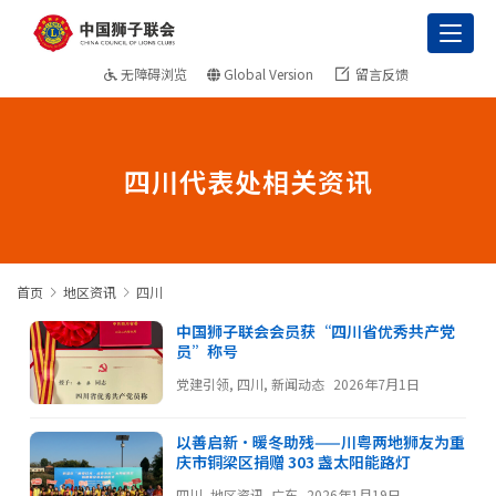
Toggl
无障碍浏览
Global Version
留言反馈
四川代表处相关资讯
首页
地区资讯
四川
中国狮子联会会员获“四川省优秀共产党
员”称号
党建引领
,
四川
,
新闻动态
2026年7月1日
以善启新·暖冬助残——川粤两地狮友为重
庆市铜梁区捐赠 303 盏太阳能路灯
四川
,
地区资讯
,
广东
2026年1月19日