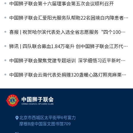
中国狮子联会第十六届理事会第五次会议顺利召开
中国狮子联会汇爱阳光服务队帮助22名困境白内障患者重见光明
喜报 | 祝贺哈尔滨代表处入选全省志愿服务“四个100”优秀典型
狮讯 | 四队联合募血1.84万毫升 创中国狮子联会江苏代表处“红色行动”单日募血量新纪录
中国狮子联会聚焦党建专题培训 深学细悟习近平新时代中国特色社会主义思想 筑牢政治根基
中国狮子联会云南代表处捐赠320盏暖心路灯照亮麻栗坡边境乡村
北京市西城区太平街甲6号富力
摩根B座中国盲文图书馆709