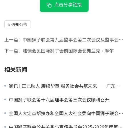
点击分享链接
通知公告
上一篇：
中国狮子联会第九届监事会第二次会议及监事会2025-2026年度履职培训在大连召开
下一篇：
陆慷会见国际狮子会前国际会长弗兰克·摩尔
相关新闻
狮讯 | 正己助人 赓续华章 服务社会共筑未来——广东狮子会（第二十二届）社会责任报告
中国狮子联会第十六届理事会第三次会议顺利召开
全国人大定点帮扶办和全国人大社会委向中国狮子联会浙江代表处及联会单位会员广东狮子会致感谢信
中国狮子联会公共关系与宣传委员会2025-2026年度第一次工作会议暨培训在北京举行