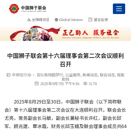
Toggl
无障碍浏览
Global Version
留言反馈
中国狮子联会第十六届理事会第二次会议顺利
召开
中狮在行动 · 百队助残圆梦行
,
公益服务
,
新闻动态
,
联会动态
,
赋能
助残
2025年9月7日 下午9:36
3178
2025年8月29日至30日，中国狮子联会（以下简称联
会）第十六届理事会第二次会议在大连顺利召开。联会会长
尤亮，常务副会长马敏，副会长兼秘书长许红，副会长邱
军、顾兆建、覃冰霜，财务长邱玉娥及联会理事会成员共64