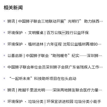
相关新闻
狮讯 | 中国狮子联会三地联动开展”光明行” 助力陕西白内障患者重见光明
环境保护 · 文明餐桌 | 百万公筷践行公益环保
环境保护 · 植树造林 | 六年征程 沈阳公益植树再增800棵
以善启新 | 中国狮子联会“助残暖冬”纪实——深圳狮子会
中国狮子联会单位会员深圳狮子会获广东省残疾人工作先进集体
“一起听未来”科技助听项目在包头启动
狮讯 | 跨越千里送光明——深陕两地狮友联合医疗力量为藏族朋友实施40台眼科手术
环境保护 · 垃圾分类 | 环保宣讲进校园 垃圾分类小能手