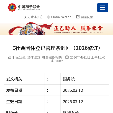
Toggl
无障碍浏览
Global Version
留言反馈
《社会团体登记管理条例》（2026修订）
制度规范
,
法律法规
,
社会组织相关
2026年4月1日 上午11:45
3802
发文机关
：
国务院
发布日期
：
2026.03.12
生效日期
：
2026.03.12
时效性
：
现行有效