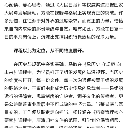
心阅读、静心思考，通过《人民日报》等权威渠道把握国家
大局与发展脉动，方能在视野与格局上实现真正的突破。许
多烦恼，往往源于对外界的过度索求，而真正的力量，恰恰
来自向内求索的那份清醒与自觉。唯有如此，方能在日复一
日的平凡岗位上，沉淀出支撑组织行稳致远的深厚力量。
课程以此为定位，从不同维度展开。
在历史与规范中夯实基础。
马敏在《承历史 守规范 向
未来》课程中，为学员打开了组织发展的纵深视野。当历史
的维度被打开，每一份文件、每一次沟通便被置于组织发展
的脉络之中，干事们由此成为历史传承的承载者——是组织
运行的保障者、规章制度的守护者、狮子文化的传播者，更
是公益慈善事业发展中不可或缺的中坚力量。当荣誉感与愿
景交织，工作便从职责走向担当。杨梓涵在《档案管理核心
要素》课程中，厘清归档文件的范围、科学划分保管期限、
掌握归档整理的完整流程，深刻诠释每一份档案的规范存