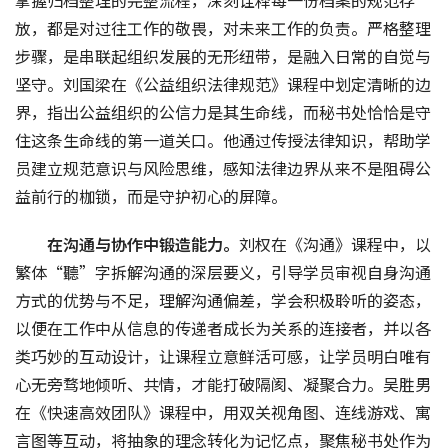
放，都是对过往工作的敬畏，对未来工作的负责。严格整理
步骤，是串联起组织发展的无形纽带，是融入日常的自觉与
坚守。刘国梁在《公益组织法律规范》课程中划定清晰的边
界，指出公益组织的公信力是其生命线，而秘书处恰恰是守
住这条生命线的第一道关口。他通过传授法律知识，帮助学
员建立规范意识与风险思维，感知法律边界从来不是阻碍公
益前行的枷锁，而是守护初心的屏障。
在沟通与协作中锻造能力。
刘权在《沟通》课程中，以
繁体“聽”字拆解沟通的深层要义，引导学员审视自身沟通
方式的优势与不足，理解沟通偏差，学会积极聆听的姿态，
以便在工作中从信息的传递者成长为关系的连接者，并以各
类巧妙的互动设计，让课程立意鲜活可感，让学员明白唯有
心无旁骛地倾听、共情，才能打破隔阂、凝聚合力。吴胜男
在《快速高效团队》课程中，用双关视角图、连线游戏、寓
言图等互动，将抽象的理念转化为记忆点，聚焦秘书处作为