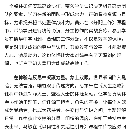
一个整体如何实现高效协作，带领学员认识快速组建高效团
队的要素，学习在新的团队中形成合力，正确看待资源与目
标，力求提升秘书处整体战斗力。黄炜在《分配工作》课程
中，带领学员进行统筹协调、分工协作的实战演练，参训学
员在情境中学习到，合理的工作分配，不仅是效率的保障，
更是对团队成员的尊重与认可，兼顾效率与公平，才能凝聚
人心、激发动力，这份体悟让大家对统筹有了更深刻的理
解，也明白了知人善用方能成就高效工作。
在体验与反思中凝聚力量。
蒙上双眼，世界瞬间陷入黑
暗；无法言语，唯有双手传递方向。易东升在《人生之旅》
课程中通过视障人士、聋哑人士的体验互动，让学员真切体
会协作始于理解，信任源于担当。角色的互换，让每个人既
成为受助者，也成为帮扶者，在交付与守护之间，重新理解
日常工作中彼此支撑的分量。组织的温度，在相互扶持中生
长出来。马敏在《以韧性和灵活性引导》课程中传授应对问