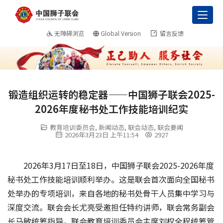
Toggl
无障碍浏览
Global Version
留言反馈
锻造组织运转的稳定器——中国狮子联会2025-
2026年度秘书处工作技能培训纪实
教育培训委员会
,
新闻动态
,
联会动态
,
联会要闻
2026年3月23日 上午11:54
2927
2026年3月17日至18日，中国狮子联会2025-2026年度
秘书处工作技能培训顺利举办。这是联会首次面向全国秘书
处举办的专项培训，来自各地的秘书处骨干人员集中学习与
深度交流。联会会长尤亮受邀担任特约讲师，联会常务副会
长马敏统筹指导，联会教育培训委员会主席刘权全程统筹管