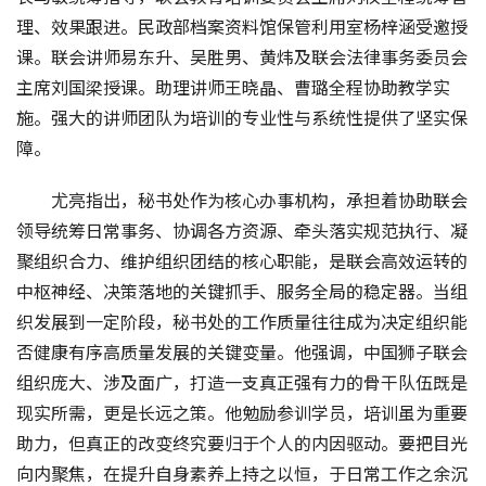
理、效果跟进。民政部档案资料馆保管利用室杨梓涵受邀授
课。联会讲师易东升、吴胜男、黄炜及联会法律事务委员会
主席刘国梁授课。助理讲师王晓晶、曹璐全程协助教学实
施。强大的讲师团队为培训的专业性与系统性提供了坚实保
障。
尤亮指出，秘书处作为核心办事机构，承担着协助联会
领导统筹日常事务、协调各方资源、牵头落实规范执行、凝
聚组织合力、维护组织团结的核心职能，是联会高效运转的
中枢神经、决策落地的关键抓手、服务全局的稳定器。当组
织发展到一定阶段，秘书处的工作质量往往成为决定组织能
否健康有序高质量发展的关键变量。他强调，中国狮子联会
组织庞大、涉及面广，打造一支真正强有力的骨干队伍既是
现实所需，更是长远之策。他勉励参训学员，培训虽为重要
助力，但真正的改变终究要归于个人的内因驱动。要把目光
向内聚焦，在提升自身素养上持之以恒，于日常工作之余沉