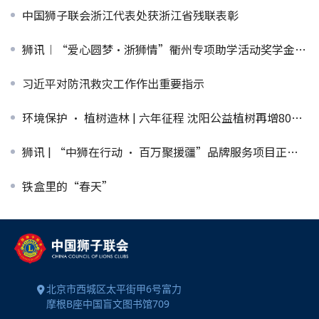
中国狮子联会浙江代表处获浙江省残联表彰
狮讯︱“爱心圆梦·浙狮情”衢州专项助学活动奖学金发放仪式举行
习近平对防汛救灾工作作出重要指示
环境保护 · 植树造林 | 六年征程 沈阳公益植树再增800棵
狮讯 | “中狮在行动 · 百万聚援疆”品牌服务项目正式启动
铁盒里的“春天”
北京市西城区太平街甲6号富力
摩根B座中国盲文图书馆709