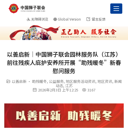
Toggl
无障碍浏览
Global Version
留言反馈
以善启新｜中国狮子联会园林服务队（江苏）
前往残疾人庇护安养所开展“助残暖冬”新春
慰问服务
以善启新 · 助残暖冬
,
公益服务
,
地区服务活动资讯
,
地区资讯
,
新闻
动态
,
江苏
2026年2月3日 上午12:25
3167