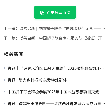
点击分享链接
上一篇：
以善启新 | 中国狮子联会“助残暖冬”纪实——大连代表处
下一篇：
以善启新︱中国狮子联会南孔服务队（浙江）开展“助残暖冬”慰问活动
相关新闻
狮讯｜“追梦大湾区 出彩人生路”2025残特奥会倒计时100天宣传活动暨广州市残疾人、特奥嘉年华盛大启幕
狮讯 | 助力乡村振兴 关爱特殊群体
中国狮子联会积极参展2025年中国公益慈善项目交流展示会
狮讯 | 跨越千里送光明——深陕两地狮友联合医疗力量为藏族朋友实施40台眼科手术