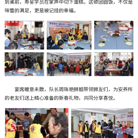
到桌前，寿星学员在掌声中切下蛋糕。这顿团圆饭，不仅是
味蕾的满足，更是被记挂的幸福。
宴席暖意未散，队长周珠艳狮姐带领狮友们，为安养所
的老友们送上精心准备的新春礼物，共同分享喜悦。