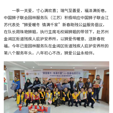
一季一关爱，寸心满欢喜；瑞气至善爱，福泽满街巷。
中国狮子联会园林服务队（江苏）积极响应中国狮子联会江
苏代表处“狮爱暖冬  情满千家”新春助残公益服务倡议，
在队长周珠艳狮姐，执行主席毛校娟狮姐的带领下，赴苏州
金阊区街道残疾人庇护安养所，以狮爱传暖意、送新春祝
福。今年已是园林服务队在金阊区街道残疾人庇护安养所的
第八个服务年头，八年初心不改，狮爱公益永相伴。