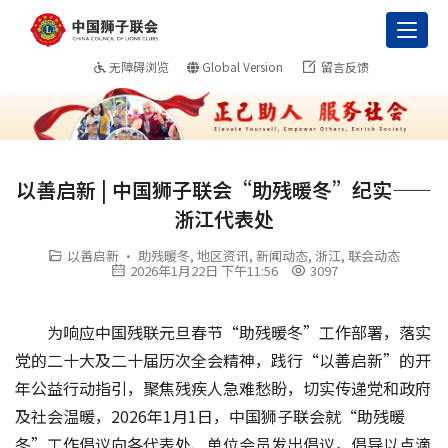
Toggl
无障碍浏览
Global Version
留言反馈
以善启新 | 中国狮子联会“助残暖冬”纪实——
浙江代表处
以善启新 · 助残暖冬
,
地区资讯
,
新闻动态
,
浙江
,
联会动态
2026年1月22日 下午11:56
3097
为响应中国残联元旦春节“助残暖冬”工作部署，落实
党的二十大及二十届历次全会精神，践行“以善启新”的开
年公益行动指引，聚焦残疾人急难愁盼，切实传递党和政府
及社会温暖，2026年1月1日，中国狮子联会就“助残暖
冬”工作倡议向各代表处、单位会员发出倡议，倡导以点滴