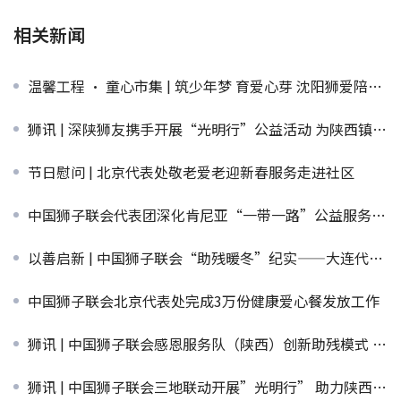
相关新闻
温馨工程 · 童心市集 | 筑少年梦 育爱心芽 沈阳狮爱陪伴童心成长
狮讯 | 深陕狮友携手开展“光明行”公益活动 为陕西镇坪50名白内障患者实施复明手术
节日慰问 | 北京代表处敬老爱老迎新春服务走进社区
中国狮子联会代表团深化肯尼亚“一带一路”公益服务 持续助力中非民间友好交流
以善启新 | 中国狮子联会“助残暖冬”纪实——大连代表处
中国狮子联会北京代表处完成3万份健康爱心餐发放工作
狮讯 | 中国狮子联会感恩服务队（陕西）创新助残模式 助力特殊群体自立自强
狮讯 | 中国狮子联会三地联动开展”光明行” 助力陕西白内障患者重见光明