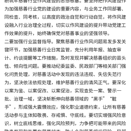
断筑牢慈善行业作风建设的思想根基。要坚持把作风建设作
为加强慈善行业党的建设的重要内容，与业务工作同部署、
同检查、同考核，以高度的政治自觉和行动自觉，将作风建
设融入行业治理全过程，切实以作风建设的提升带动党建工
作效果的提升，始终确保党对慈善事业的坚强领导。
二要加强行业监督指导。聚焦慈善行业作风问题易发多发关
键环节，加强慈善行业日常监管，充分利用年报、抽查审
计、约谈提醒等工作措施，及时发现并解决慈善组织的苗头
性、倾向性问题。要推动纪委监委、民政部门等相关部门强
化问责处理，对慈善活动中发现的违法违规、失信失范行
为，坚决依法依规处理，维护慈善行业的清风正气。要深化
以案为鉴、以案促改、以案促治，实现查处一案、警示一
批、治理一域，坚决斩断伸向慈善领域的“黑手”“脏
手”，形成强大震慑效应，强化职业道德约束，让所有慈善
活动参与主体知敬畏、存戒惧、守底线。要切实增强风险意
识，树立底线思维，强化风险预判，力争把可能带来的风险