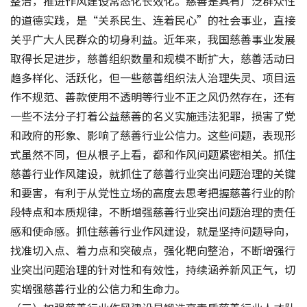
整治，推进作风建设常态化长效化。慈善是具有广泛群众性
的道德实践，是“关系民生、连着民心”的社会事业，直接
关乎广大人民群众的切身利益。近年来，我国慈善事业发展
取得长足进步，慈善组织数量和规模不断扩大，慈善活动日
趋多样化、活跃化，但一些慈善组织法人治理失灵、项目运
作不规范、善款使用不透明等行业不正之风仍然存在，还有
一些不法分子打着公益慈善的名义实施违法犯罪，损害了党
和政府的形象、影响了慈善行业公信力。这些问题，表现形
式虽然不同，但从根子上看，都和作风问题紧密相关。抓住
慈善行业作风建设，就抓住了慈善行业突出问题治理的关键
和要害，有利于从党性立场的高度去思考把握慈善行业的阶
段特点和本质规律，不断增强慈善行业突出问题治理的责任
感和使命感。抓住慈善行业作风建设，就是坚持问题导向，
找准切入点、着力点和突破点，强化靶向整治，不断增强行
业突出问题治理的针对性和有效性，持续涵养新风正气，切
实增强慈善行业的公信力和生命力。