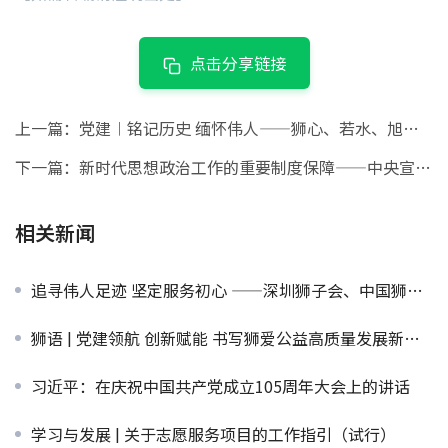
点击分享链接
上一篇：
党建︱铭记历史 缅怀伟人——狮心、若水、旭狮服务队党小组联合赴湖南韶山开展党建活动
下一篇：
新时代思想政治工作的重要制度保障——中央宣传部负责人就《中国共产党思想政治工作条例》答记者问
相关新闻
追寻伟人足迹 坚定服务初心 ——深圳狮子会、中国狮子联会四川代表处、深圳市华狮公益基金会开展联合党建主题活动
狮语 | 党建领航 创新赋能 书写狮爱公益高质量发展新篇章
习近平：在庆祝中国共产党成立105周年大会上的讲话
学习与发展 | 关于志愿服务项目的工作指引（试行）