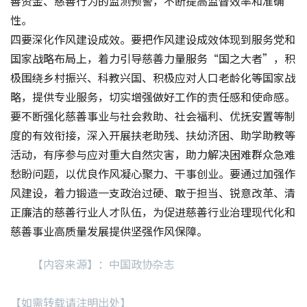
善资金、慈善行为的监测预警，不断提高监督效率和准确
性。
四要深化作风建设成效。要把作风建设成效体现到服务党和
国家战略布局上，着力引导慈善力量服务“国之大者”，积
极围绕乡村振兴、科教兴国、积极应对人口老龄化等国家战
略，提供专业服务，切实增强做好工作的责任感和使命感。
要不断强化慈善事业与社会救助、社会福利、优抚安置等制
度的有效衔接，深入开展扶老助残、扶幼济困、助学助教等
活动，有序参与应对重大自然灾害，助力解决困难群众急难
愁盼问题，以优良作风凝心聚力、干事创业。要通过加强作
风建设，着力锻造一支政治过硬、敢于担当、锐意改革、清
正廉洁的慈善行业人才队伍，为促进慈善行业治理现代化和
慈善事业高质量发展提供坚强作风保障。
【内容来源】：中国政协杂志
【如需转载请注明出处】