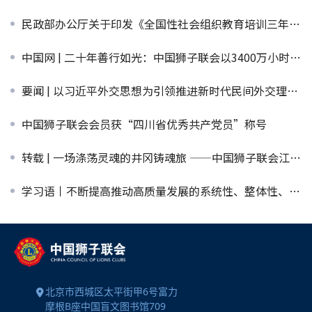
民政部办公厅关于印发《全国性社会组织教育培训三年行动方案（2025-2027年）》的通知
中国网 | 二十年善行如光：中国狮子联会以3400万小时温暖1.1亿人生
要闻 | 以习近平外交思想为引领推进新时代民间外交理论与实践发展（深入学习贯彻习近平新时代中国特色社会主义思想）
中国狮子联会会员获“四川省优秀共产党员”称号
转载 | 一场涤荡灵魂的井冈铸魂旅 ——中国狮子联会江苏代表处红色教育研学班侧记
学习语丨不断提高推动高质量发展的系统性、整体性、协同性
北京市西城区太平街甲6号富力
摩根B座中国盲文图书馆709