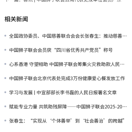
相关新闻
全国政协委员、中国慈善联合会会长张春生：推动慈善事业规范健康发展
中国狮子联会会员获“四川省优秀共产党员”称号
心系香港 守望相助 中国狮子联会筹集火灾救助款人民币共计350万元
中国狮子联会北京代表处完成3万份健康爱心餐发放工作
学习与发展 | 中宣部部长李书磊的人民日报署名文章
赋能专业力量 共筑助残屏障——中国狮子联会2025-2026年度助残讲师培训顺利举办
张春生：“实现从‘个体善举’到‘社会善治’的跨越”