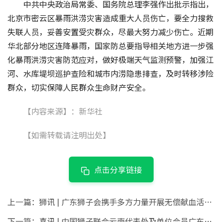
中共中央政治局常委、国务院总理李强作出批示指出，
北京市密云区暴雨洪涝灾害造成重大人员伤亡，要全力搜救
失联人员，妥善安置受灾群众，尽最大努力减少伤亡。近期
华北部分地区连降暴雨，国家防总要指导相关地方进一步强
化暴雨洪涝灾害防范应对，做好极端天气监测预警，加强江
河、水库堤坝巡护查险和城市内涝隐患排查，及时转移涉险
群众，切实保障人民群众生命财产安全。
【内容来源】：新华社
【如需转载请注明出处】
点击分享链接
上一篇：
狮讯 | 广东狮子会携手多方力量开展无偿献血活动 创汕头代表处单支服务队单场献血量新高
下一篇：
喜讯 | 中国狮子联会云南代表处及单位会员广东狮子会荣获2024年度全国“最佳志愿服务组织”