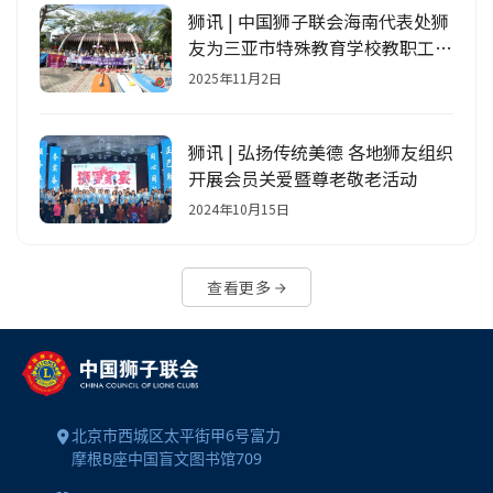
狮讯 | 中国狮子联会海南代表处狮
友为三亚市特殊教育学校教职工开
展防溺水安全培训
2025年11月2日
狮讯 | 弘扬传统美德 各地狮友组织
开展会员关爱暨尊老敬老活动
2024年10月15日
查看更多
北京市西城区太平街甲6号富力
摩根B座中国盲文图书馆709